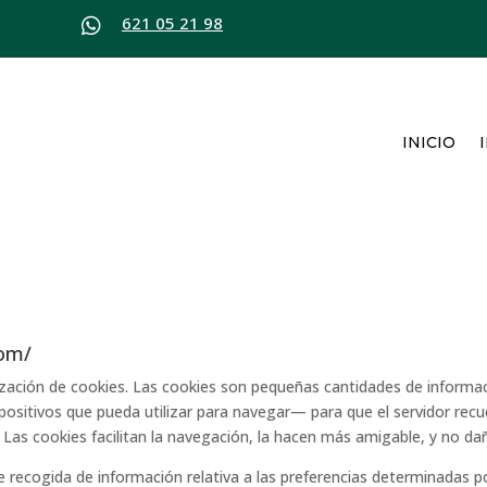
621 05 21 98

INICIO
com/
tilización de cookies. Las cookies son pequeñas cantidades de infor
spositivos que pueda utilizar para navegar— para que el servidor rec
 Las cookies facilitan la navegación, la hacen más amigable, y no da
ecogida de información relativa a las preferencias determinadas por