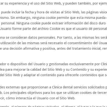
ar su experiencia y el uso del Sitio Web, y pueden también, por ejempl
puede incluir la fecha y hora de visitas al Sitio Web, las páginas vis
el mismo. Sin embargo, ninguna cookie permite que esta misma pueda
 personal. Ninguna cookie puede extraer información del disco duro 
Usuario forme parte del archivo Cookie es que el usuario dé persona
na se consideran datos personales. Por tanto, a las mismas les será d
a utilización de las mismas será necesario el consentimiento del Us
e una decisión afirmativa y positiva, antes del tratamiento inicial, 
ador o dispositivo del Usuario y gestionadas exclusivamente por
Clin
lea para mejorar la calidad del Sitio Web y su Contenido y su experi
del Sitio Web y adaptar el contenido para ofrecerle contenidos que s
ades externas que proporcionan a
Clinica dental
servicios solicitados
eb. Los principales objetivos para los que se utilizan cookies de terc
ecir, cómo interactúa el Usuario con el Sitio Web.
mplo, al número de páginas visitadas, el idioma, el lugar a la que la 