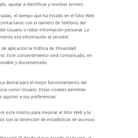
o, ayudar a identificar y resolver errores.
ionadas, el tiempo que ha estado en el Sitio Web
 contactarse con el número de teléfono del
del Usuario o robar información personal. La
lmente esa información al servidor.
e aplicación la Política de Privacidad
uario. Este consentimiento será comunicado, en
removible y documentado.
ica dental
para el mejor funcionamiento del
encia como Usuario. Estas cookies permiten
e ajusten a sus preferencias.
 por este mismo para mejorar el Sitio Web y la
eros son la obtención de estadísticas de accesos
dirección IP desde el que accede el Usuario, el