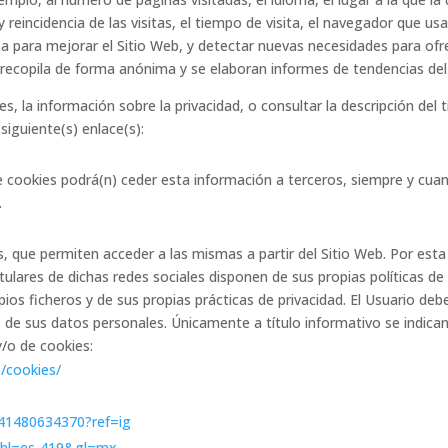
reincidencia de las visitas, el tiempo de visita, el navegador que usa
iliza para mejorar el Sitio Web, y detectar nuevas necesidades para of
recopila de forma anónima y se elaboran informes de tendencias del Si
 la información sobre la privacidad, o consultar la descripción del ti
 siguiente(s) enlace(s):
 cookies podrá(n) ceder esta información a terceros, siempre y cuand
.
s, que permiten acceder a las mismas a partir del Sitio Web. Por est
ulares de dichas redes sociales disponen de sus propias políticas de
os ficheros y de sus propias prácticas de privacidad. El Usuario deb
o de sus datos personales. Únicamente a título informativo se indican
y/o de cookies:
/cookies/
641480634370?ref=ig
cy?hl=es-419&gl=mx